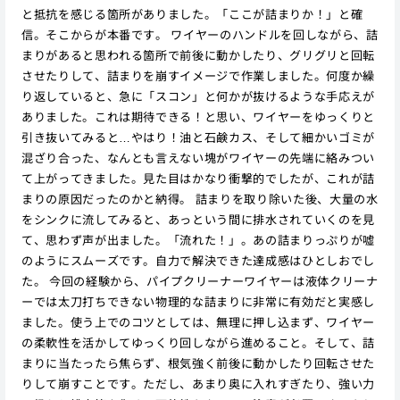
と抵抗を感じる箇所がありました。「ここが詰まりか！」と確
信。そこからが本番です。 ワイヤーのハンドルを回しながら、詰
まりがあると思われる箇所で前後に動かしたり、グリグリと回転
させたりして、詰まりを崩すイメージで作業しました。何度か繰
り返していると、急に「スコン」と何かが抜けるような手応えが
ありました。これは期待できる！と思い、ワイヤーをゆっくりと
引き抜いてみると…やはり！油と石鹸カス、そして細かいゴミが
混ざり合った、なんとも言えない塊がワイヤーの先端に絡みつい
て上がってきました。見た目はかなり衝撃的でしたが、これが詰
まりの原因だったのかと納得。 詰まりを取り除いた後、大量の水
をシンクに流してみると、あっという間に排水されていくのを見
て、思わず声が出ました。「流れた！」。あの詰まりっぷりが嘘
のようにスムーズです。自力で解決できた達成感はひとしおでし
た。 今回の経験から、パイプクリーナーワイヤーは液体クリーナ
ーでは太刀打ちできない物理的な詰まりに非常に有効だと実感し
ました。使う上でのコツとしては、無理に押し込まず、ワイヤー
の柔軟性を活かしてゆっくり回しながら進めること。そして、詰
まりに当たったら焦らず、根気強く前後に動かしたり回転させた
りして崩すことです。ただし、あまり奥に入れすぎたり、強い力