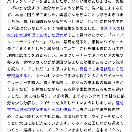
パイプクリーナーを試しましたが、全く効果がありません。お椀
一杯の水を流すのに数分かかるような状況で、洗い物もままなら
ず、本当に困り果てました。業者さんを呼ぶことも頭をよぎりま
したが、費用も時間もかかるだろうと思い、何か他に自分ででき
る方法はないかとネットで情報収集を始めました。
能勢町での排
水口を水道修理で交換した漏水が
そこで見つけたのが、「パイプ
クリーナーワイヤー」でした。写真を見ると、細長いワイヤーの
先にくるくるとした金属が付いていて、これを排水管に入れて物
理的に詰まりを取るらしい。液体クリーナーで溶けない油の塊や
髪の毛、食材のカスなどが原因の詰まりに効果があるという説明
を読んで、「これだ！」と思いました。
西宮でも水道修理から配
管交換すると
、ホームセンターで手頃な長さと太さのワイヤー式
クリーナーを購入。購入する際は、我が家の排水管の構造（曲が
り具合など）を想像しながら、ある程度柔軟性のあるものを選び
ました。 家に持ち帰り、いざ挑戦。まずはシンクの下の排水口部
分を少し分解し、ワイヤーを挿入しやすいようにしました。
座間
市では排水口交換すると水漏れ修理には
床には新聞紙を敷き詰
め、ゴム手袋とメガネも装着。準備万端です。ワイヤーをゆっく
りと排水口に差し込んでいきます。くるくると回しながら進めて
いくと、最初はスムーズに入っていきましたが、途中で「クン」