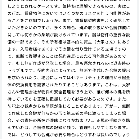
しようとされるケースです。気持ちは理解できるものの、実はこ
の行為、賃貸物件においてはいくつかのリスクを伴う可能性があ
ることをご存知でしょうか。まず、賃貸借契約書をよく確認して
いただきたいのですが、多くの場合、鍵の取り扱いや合鍵作成に
関しては何らかの条項が設けられています。鍵は物件の重要な設
備の一部であり、その所有権は基本的に貸主（大家さん）にあり
ます。入居者様はあくまでその鍵を借り受けている立場ですの
で、無断で複製することは契約違反にあたる可能性があるので
す。もし無断作成が発覚した場合、最も懸念されるのは退去時の
トラブルです。契約内容によっては、無断で作成した合鍵の提出
を求められたり、場合によってはセキュリティ上の理由から鍵全
体の交換費用を請求されたりすることもあります。これは、大家
さんや管理会社が物件の安全管理を行う上で、誰が何本の鍵を所
持しているかを正確に把握しておく必要があるためです。また、
防犯上の観点からも問題が生じることがあります。万が一、無断
で作成した合鍵が何らかの形で第三者の手に渡ってしまった場
合、その責任の所在が曖昧になりかねません。正規の手続きを踏
んでいれば、合鍵作成の記録が残り、管理もしやすくなります。
では、どうしても合鍵が必要な場合はどうすれば良いのでしょう