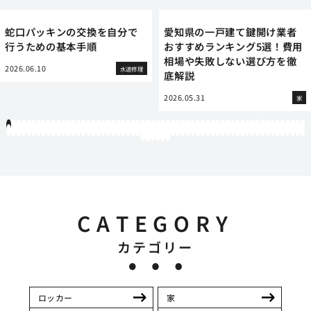
蛇口パッキンの交換を自分で
愛知県の一戸建て鍵開け業者
行うための基本手順
おすすめランキング5選！費用
相場や失敗しない選び方を徹
2026.06.10
水道修理
底解説
2026.05.31
家
1
2
3
4
5
6
7
8
9
10
11
12
13
14
15
16
17
18
19
20
21
22
23
24
25
26
27
28
29
30
31
32
33
34
35
36
37
38
39
40
41
42
43
44
45
46
47
48
49
50
51
52
53
54
55
56
57
58
59
60
61
62
63
64
65
66
67
68
69
70
71
72
73
74
75
76
77
78
79
80
81
82
83
84
85
86
87
88
89
90
91
92
93
94
95
96
97
98
99
100
101
102
103
104
105
106
107
108
109
110
111
112
113
114
115
116
117
118
119
12
121
122
123
124
125
126
CATEGORY
カテゴリー
ロッカー
家