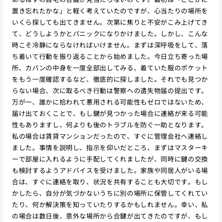
置き忘れたかな」と軽く考えていたのですが、心当たりの場所を
いくら探しても出てきません。次第に焦りと不安がこみ上げてき
て、どうしようかとパニックになりかけました。しかし、こんな
時こそ冷静にならなければいけません。まずは深呼吸をして、落
ち着いて行動を振り返ることから始めました。今日立ち寄った場
所、カバンの中身を一度全部出してみる、着ていた服のポケット
をもう一度確認するなど、徹底的に探しました。それでも見つか
らない場合、次に取るべき行動は警察への遺失物届の提出です。
万が一、誰かに拾われて悪用される可能性もゼロではないため、
届け出ておくことで、もし鍵が見つかった場合に連絡が来る可能
性もありますし、何よりも後のトラブルを防ぐ一助となります。
私の場合は賃貸マンションだったので、すぐに管理会社へ連絡し
ました。事情を説明し、指示を仰いだところ、まずはマスターキ
ーで部屋に入れるように手配してくれましたが、同時に鍵の交換
も検討するようアドバイスを受けました。家族や同居人がいる場
合は、すぐに連絡を取り、状況を共有することも大切です。もし
かしたら、自分が気づかないうちに別の場所に保管してくれてい
たり、何か解決策を知っていたりするかもしれません。幸い、私
の場合は数日後、意外な場所から合鍵が出てきたのですが、もし