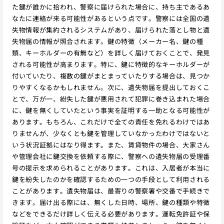
た鍵が誰かに拾われ、警察に届けられた場合に、持ち主であるあ
なたに連絡が来る可能性があるという点です。警察には全国の遺
失物情報が集約されるシステムがあり、届けられた落とし物と遺
失物届の情報が照合されます。鍵の特徴（メーカー名、鍵の種
類、キーホルダーの有無など）を詳しく届けておくことで、発見
される可能性が高まります。特に、鍵に特徴的なキーホルダーが
付いていたり、複数の鍵がまとまっていたりする場合は、見つか
りやすくなるかもしれません。次に、遺失物届を提出しておくこ
とで、万が一、紛失した鍵が悪用されて犯罪に巻き込まれた場合
に、鍵を無くしていたという事実を証明する一助となる可能性が
あります。もちろん、これだけで全ての責任を免れるわけではあ
りませんが、少なくとも鍵を管理していなかったわけではないと
いう状況証拠にはなり得ます。また、賃貸物件の場合、大家さん
や管理会社に鍵交換を依頼する際に、警察への遺失物届の受理番
号の提示を求められることがあります。これは、入居者が本当に
鍵を紛失したのかを確認するための一つの手段として利用される
ことがあります。遺失物届は、最寄りの警察署や交番で手続きで
きます。届け出る際には、無くした日時、場所、鍵の種類や特徴
などをできるだけ詳しく伝える必要があります。運転免許証や保