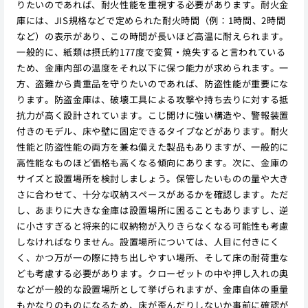
りたいのであれば、耐火性能を重視する必要があります。耐火金
庫には、JIS規格などで定められた耐火時間（例：1時間、2時間
など）の表示があり、この時間が長いほど高温に耐えられます。
一般的に、紙類は摂氏約177度で変質・焼失すると言われている
ため、金庫内部の温度をそれ以下に保つ能力が求められます。一
方、盗難から貴重品を守りたいのであれば、防盗性能が重要にな
ります。防盗金庫は、破壊工具による攻撃や持ち去りに対する抵
抗力が高く設計されています。こじ開けに強い構造や、警報装置
付きのモデル、床や壁に固定できるタイプなどがあります。耐火
性能と防盗性能の両方を兼ね備えた製品もありますが、一般的に
高性能なものほど価格も高くなる傾向にあります。次に、金庫の
サイズと設置場所を検討しましょう。保管したいものの量や大き
さに合わせて、十分な収納スペースがあるかを確認します。ただ
し、あまりに大きな金庫は設置場所に困ることもありますし、逆
に小さすぎると将来的に収納物が入りきらなくなる可能性も考慮
しなければなりません。設置場所については、人目に付きにく
く、かつ万が一の際に持ち出しやすい場所、そして床の耐荷重な
ども考慮する必要があります。クローゼットの中や押し入れの奥
などが一般的な設置場所として挙げられますが、金庫自体の重量
もかなりのものになるため、床が歪んだりしないか事前に確認が