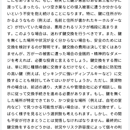
こにもありません。もし、紛失した鍵が悪意のある第三者の手に
渡ってしまったら、いつ空き巣などの侵入被害に遭うか分からな
いという不安を抱え続けることになります。特に、鍵に住所がわ
かるようなもの（例えば、名前と住所が書かれたキーホルダーな
ど）が付いていた場合は、悪用されるリスクが格段に高まりま
す。このような場合は、迷わず鍵交換を行うべきです。また、鍵
を無くした場所や状況が全く分からない場合も、安全のためには
交換を検討するのが賢明です。鍵交換の費用は決して安くはあり
ませんが、万が一の被害に遭った場合の金銭的・精神的なダメー
ジを考えれば、必要な投資と言えるでしょう。鍵交換をする際に
は、単に同じ種類の鍵に交換するだけでなく、この機会に防犯性
の高い鍵（例えば、ピッキングに強いディンプルキーなど）に交
換することも検討してみてはいかがでしょうか。ただし、賃貸物
件の場合は、前述の通り、大家さんや管理会社に必ず相談し、指
示に従って交換手続きを進める必要があります。もし、鍵を無く
した場所が特定できており、かつ安全な場所（例えば、自宅の室
内など）で見つかる可能性が高い場合は、すぐには交換せず、し
ばらく様子を見るという選択肢も考えられます。しかし、その間
も不安が付きまとうことは覚悟しなければなりません。最終的に
鍵交換をするかどうかは、状況やリスク許容度によって個々の判