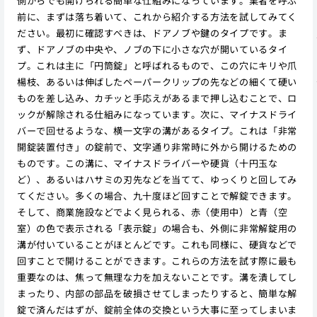
側からでも開けられる簡単な仕組みになっています。業者を呼ぶ
前に、まずは落ち着いて、これから紹介する方法を試してみてく
ださい。最初に確認すべきは、ドアノブや鍵のタイプです。ま
ず、ドアノブの中央や、ノブの下に小さな穴が開いているタイ
プ。これは主に「円筒錠」と呼ばれるもので、この穴にキリや爪
楊枝、あるいは伸ばしたペーパークリップの先などの細くて硬い
ものを差し込み、カチッと手応えがあるまで押し込むことで、ロ
ックが解除される仕組みになっています。次に、マイナスドライ
バーで回せるような、横一文字の溝があるタイプ。これは「非常
開錠装置付き」の錠前で、文字通り非常時に外から開けるための
ものです。この溝に、マイナスドライバーや硬貨（十円玉な
ど）、あるいはハサミの刃先などを当てて、ゆっくりと回してみ
てください。多くの場合、九十度ほど回すことで解錠できます。
そして、商業施設などでよく見られる、赤（使用中）と青（空
室）の色で表示される「表示錠」の場合も、外側に非常解錠用の
溝が付いていることがほとんどです。これも同様に、硬貨などで
回すことで開けることができます。これらの方法を試す際に最も
重要なのは、焦って無理な力を加えないことです。溝を潰してし
まったり、内部の部品を破損させてしまったりすると、簡単な解
錠で済んだはずが、錠前全体の交換という大事に至ってしまいま