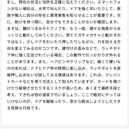
をし、現在の状況と住所を正確に伝えてください。スマートフォ
ンがない場合は、大声で叫んだり、ドアを強く叩いたりして、家
族や隣人に自分の存在と異常事態を知らせることが重要です。次
に、助けを待つ間に、自分でもできることがないか確認します。
まずは、鍵のつまみやドアノブを、もう一度、様々な角度からゆ
っくりと動かしてみてください。慌ててガチャガチャと動かすの
ではなく、少しドアを引いたり押したりしながら、力を加える方
向を変えてみるのがコツです。建付けの歪みなどで、ラッチがド
ア枠に強く圧迫されている場合、この動作で引っかかりが外れる
ことがあります。また、ヘアピンやクリップなど、細くて硬いも
のがあれば、ドアとドア枠の隙間に差し込み、ラッチボルトを直
接押し込めないか試してみる価値はあります。これは、クレジッ
トカードなどを使う方法として知られていますが、カードを傷つ
けたり破損させたりするリスクが高いため、あくまで最終手段と
考え、できれば他の道具で行いましょう。ここで絶対にやっては
いけないのが、ドアを蹴破ったり、窓から脱出しようとしたりす
る危険な行為です。