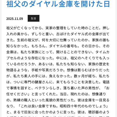
祖父のダイヤル金庫を開けた日
2025.11.09
生活
祖父が亡くなってから、実家の整理をしていた時のことだ。押し
入れの奥から、ずしりと重い、古ぼけたダイヤル式の金庫が出て
きた。生前の祖父が、何を大切に仕舞っていたのか、家族の誰も
知らなかった。もちろん、ダイヤルの番号も。その日から、その
金庫は、私たち家族にとって、開けることのできない、タイムカ
プセルのような存在になった。中には、祖父のへそくりでも入っ
ているのだろうか、あるいは、私たちも知らない、家族の歴史を
物語るような、手紙や写真だろうか。想像は膨らむばかりだった
が、私たち素人の手には、負えなかった。数ヶ月が経ち、私たち
は、ついに専門の鍵屋さんに、来てもらうことを決意した。電話
で事情を話すと、ベテランらしき、落ち着いた声の男性が、「お
任せください」と言ってくれた。当日、現れたのは、想像通り
の、熟練の職人といった風貌の男性だった。彼は金庫を一目見る
なり、「これは良い金庫ですね。昭和四十年代のものでしょう」
と、まるで旧友に会ったかのように言った。彼は、聴診器のよう