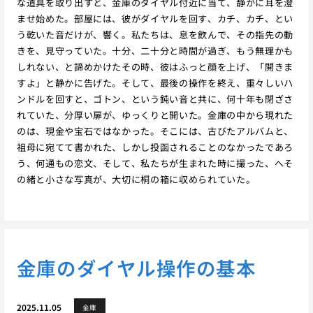
な道具を取り出すと、金庫のダイヤル付近に当て、静かに耳を澄
ませ始めた。部屋には、彼がダイヤルを回す、カチ、カチ、とい
う乾いた音だけが、響く。私たちは、息を飲んで、その指先の動
きを、見守っていた。十分、二十分と時間が過ぎ、もう無理かも
しれない、と諦めかけたその時、彼はふっと顔を上げ、「開きま
すよ」と静かに告げた。そして、最後の操作を終え、重々しいハ
ンドルを回すと、ゴトン、という鈍い音と共に、何十年も閉ざさ
れていた、分厚い扉が、ゆっくりと開いた。金庫の中から現れた
のは、現金や宝石ではなかった。そこには、古びたアルバムと、
祖母に宛てて書かれた、しかし投函されることのなかったであろ
う、何通もの恋文、そして、私たちが生まれた時に撮った、へそ
の緒と小さな写真が、大切に桐の箱に収められていた。
金庫のダイヤル操作の基本
2025.11.05
金庫