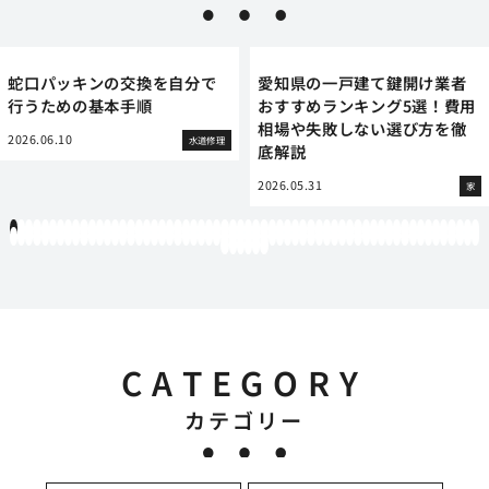
蛇口パッキンの交換を自分で
愛知県の一戸建て鍵開け業者
行うための基本手順
おすすめランキング5選！費用
相場や失敗しない選び方を徹
2026.06.10
水道修理
底解説
2026.05.31
家
1
2
3
4
5
6
7
8
9
10
11
12
13
14
15
16
17
18
19
20
21
22
23
24
25
26
27
28
29
30
31
32
33
34
35
36
37
38
39
40
41
42
43
44
45
46
47
48
49
50
51
52
53
54
55
56
57
58
59
60
61
62
63
64
65
66
67
68
69
70
71
72
73
74
75
76
77
78
79
80
81
82
83
84
85
86
87
88
89
90
91
92
93
94
95
96
97
98
99
100
101
102
103
104
105
106
107
108
109
110
111
112
113
114
115
116
117
118
119
12
121
122
123
124
125
126
CATEGORY
カテゴリー