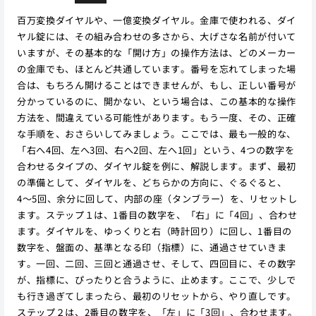
百万変換ダイヤルや、一億変換ダイヤル。金庫で使われる、ダイ
ヤル錠には、その組み合わせの多さから、大げさな名前が付いて
いますが、その基本的な「開け方」の操作方法は、どのメーカー
の金庫でも、ほとんど共通しています。番号を忘れてしまった場
合は、もちろん開けることはできませんが、もし、正しい番号が
分かっているのに、開かない、という場合は、この基本的な操作
方法を、間違えている可能性があります。もう一度、その、正確
な手順を、おさらいしてみましょう。ここでは、最も一般的な、
「右へ4回、左へ3回、右へ2回、左へ1回」という、4つの数字を
合わせるタイプの、ダイヤル錠を例に、解説します。まず、最初
の準備として、ダイヤルを、どちらかの方向に、ぐるぐると、
4〜5回、余分に回して、内部の座（タンブラー）を、リセットし
ます。ステップ１は、1番目の数字を、「右」に「4回」、合わせ
ます。ダイヤルを、ゆっくりと右（時計回り）に回し、1番目の
数字を、盤面の、基準となる印（指標）に、通過させていきま
す。一回、二回、三回と通過させ、そして、四回目に、その数字
が、指標に、ぴったりと合うように、止めます。ここで、少しで
も行き過ぎてしまったら、最初のリセットから、やり直しです。
ステップ２は、2番目の数字を、「左」に「3回」、合わせます。