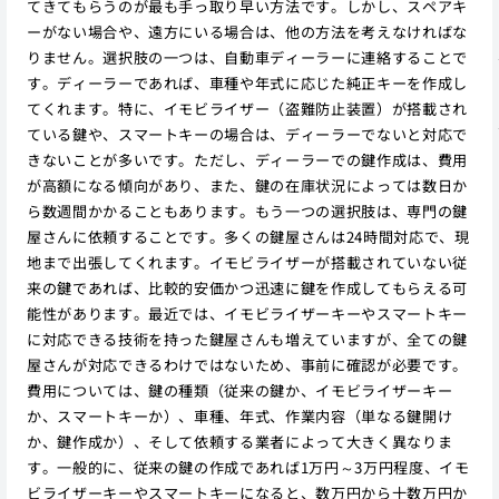
てきてもらうのが最も手っ取り早い方法です。しかし、スペアキ
ーがない場合や、遠方にいる場合は、他の方法を考えなければな
りません。選択肢の一つは、自動車ディーラーに連絡することで
す。ディーラーであれば、車種や年式に応じた純正キーを作成し
てくれます。特に、イモビライザー（盗難防止装置）が搭載され
ている鍵や、スマートキーの場合は、ディーラーでないと対応で
きないことが多いです。ただし、ディーラーでの鍵作成は、費用
が高額になる傾向があり、また、鍵の在庫状況によっては数日か
ら数週間かかることもあります。もう一つの選択肢は、専門の鍵
屋さんに依頼することです。多くの鍵屋さんは24時間対応で、現
地まで出張してくれます。イモビライザーが搭載されていない従
来の鍵であれば、比較的安価かつ迅速に鍵を作成してもらえる可
能性があります。最近では、イモビライザーキーやスマートキー
に対応できる技術を持った鍵屋さんも増えていますが、全ての鍵
屋さんが対応できるわけではないため、事前に確認が必要です。
費用については、鍵の種類（従来の鍵か、イモビライザーキー
か、スマートキーか）、車種、年式、作業内容（単なる鍵開け
か、鍵作成か）、そして依頼する業者によって大きく異なりま
す。一般的に、従来の鍵の作成であれば1万円～3万円程度、イモ
ビライザーキーやスマートキーになると、数万円から十数万円か