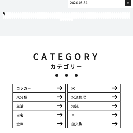
2026.05.31
家
1
2
3
4
5
6
7
8
9
10
11
12
13
14
15
16
17
18
19
20
21
22
23
24
25
26
27
28
29
30
31
32
33
34
35
36
37
38
39
40
41
42
43
44
45
46
47
48
49
50
51
52
53
54
55
56
57
58
59
60
61
62
63
64
65
66
67
68
69
70
71
72
73
74
75
76
77
78
79
80
81
82
83
84
85
86
87
88
89
90
91
92
93
94
95
96
97
98
99
100
101
102
103
104
105
106
107
108
109
110
111
112
113
114
115
116
117
118
119
12
121
122
123
124
125
126
CATEGORY
カテゴリー
ロッカー
家
未分類
水道修理
生活
知識
自宅
車
金庫
鍵交換