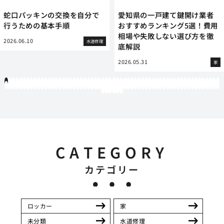
蛇口パッキンの交換を自分で
愛知県の一戸建て鍵開け業者
行うための基本手順
おすすめランキング5選！費用
相場や失敗しない選び方を徹
2026.06.10
水道修理
底解説
2026.05.31
家
1
2
3
4
5
6
7
8
9
10
11
12
13
14
15
16
17
18
19
20
21
22
23
24
25
26
27
28
29
30
31
32
33
34
35
36
37
38
39
40
41
42
43
44
45
46
47
48
49
50
51
52
53
54
55
56
57
58
59
60
61
62
63
64
65
66
67
68
69
70
71
72
73
74
75
76
77
78
79
80
81
82
83
84
85
86
87
88
89
90
91
92
93
94
95
96
97
98
99
100
101
102
103
104
105
106
107
108
109
110
111
112
113
114
115
116
117
118
119
12
121
122
123
124
125
126
CATEGORY
カテゴリー
ロッカー
家
未分類
水道修理