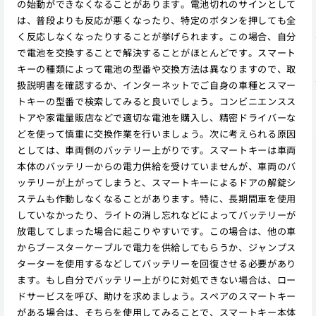
の始動ができなくなることがあります。電池切れのサインとして
は、普段よりも反応が悪くなったり、特定のボタンを押しても全
く反応しなくなったりすることが挙げられます。この場合、自分
で電池を交換することで解決することがほとんどです。スマート
キーの種類によって電池の型番や交換方法は異なりますので、取
扱説明書を確認するか、インターネットでご自身の車種とスマー
トキーの型番で検索してみると良いでしょう。コンビニエンスス
トアや家電量販店などで適切な電池を購入し、精密ドライバーな
どを使って慎重に交換作業を行いましょう。次に考えられる原因
としては、車両側のバッテリー上がりです。スマートキーは車両
本体のバッテリーからの電力供給を受けていませんが、車両のバ
ッテリーが上がってしまうと、スマートキーによるドアの解錠シ
ステムも作動しなくなることがあります。特に、長期間車を使用
していなかったり、ライトの消し忘れなどによってバッテリーが
放電してしまった場合に起こりやすいです。この場合は、他の車
からブースターケーブルで電力を供給してもらうか、ジャンプス
ターターを使用するなどしてバッテリーを回復させる必要があり
ます。もし自分でバッテリー上がりに対処できない場合は、ロー
ドサービスを呼び、助けを求めましょう。スペアのスマートキー
がある場合は、そちらを使用してみることで、スマートキー本体