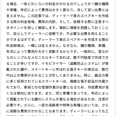
る場合、一体どれくらいの料金がかかるのでしょうか？鍵の種類
や車種、年式によって費用は大きく異なり、決して安い出費とは
言えません。この記事では、ディーラーで車のスペアキーを作成
する際の料金相場、費用の内訳、そして、依頼する際に注意すべ
きポイントを詳しく解説します。事前に情報を把握しておくこと
で、安心してディーラーに依頼でき、不必要な出費を抑えること
ができるはずです。ディーラーで車のスペアキーを作成する際の
料金相場は、一概には言えません。なぜなら、鍵の種類、車種、
年式によって費用が大きく変動するからです。一般的に、昔なが
らのシンプルなメカニカルキーであれば、数千円程度で作成でき
ることが多いですが、イモビライザー（盗難防止システム）が搭
載された鍵や、スマートキーと呼ばれる電子キーの場合は、数万
円以上の費用がかかることが珍しくありません。特に、最近の車
に多く採用されているスマートキーは、複雑な電子部品が内蔵さ
れており、車両とのID登録作業が必要となるため、作成費用が高
くなる傾向にあります。また、同じ車種であっても、年式によっ
て搭載されている鍵のシステムが異なる場合があるため、注意が
必要です。さらに、一部の高級車や特殊な車種においては、さら
に高額な費用がかかることもあります。ディーラーによっても工