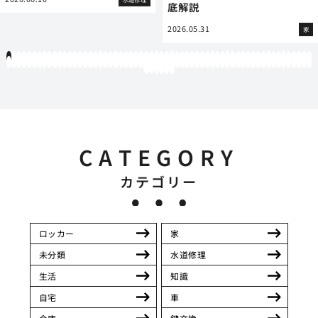
底解説
2026.05.31
家
1
2
3
4
5
6
7
8
9
10
11
12
13
14
15
16
17
18
19
20
21
22
23
24
25
26
27
28
29
30
31
32
33
34
35
36
37
38
39
40
41
42
43
44
45
46
47
48
49
50
51
52
53
54
55
56
57
58
59
60
61
62
63
64
65
66
67
68
69
70
71
72
73
74
75
76
77
78
79
80
81
82
83
84
85
86
87
88
89
90
91
92
93
94
95
96
97
98
99
100
101
102
103
104
105
106
107
108
109
110
111
112
113
114
115
116
117
118
119
12
121
122
123
124
125
126
CATEGORY
カテゴリー
ロッカー
家
未分類
水道修理
生活
知識
自宅
車