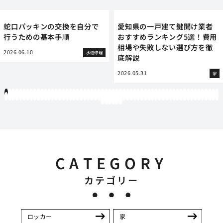
蛇口パッキンの交換を自分で
愛知県の一戸建て鍵開け業者
行うための基本手順
おすすめランキング5選！費用
相場や失敗しない選び方を徹
2026.06.10
水道修理
底解説
2026.05.31
家
1
2
3
4
5
6
7
8
9
10
11
12
13
14
15
16
17
18
19
20
21
22
23
24
25
26
27
28
29
30
31
32
33
34
35
36
37
38
39
40
41
42
43
44
45
46
47
48
49
50
51
52
53
54
55
56
57
58
59
60
61
62
63
64
65
66
67
68
69
70
71
72
73
74
75
76
77
78
79
80
81
82
83
84
85
86
87
88
89
90
91
92
93
94
95
96
97
98
99
100
101
102
103
104
105
106
107
108
109
110
111
112
113
114
115
116
117
118
119
12
121
122
123
124
125
126
CATEGORY
カテゴリー
ロッカー
家