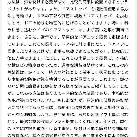
方法は、穴を開ける必要がなく、比較的簡単に設置できるという
メリットがあります。また、ドアストッパーを複数個使用する方
法も有効です。ドアの下部や側面に複数のドアストッパーを挟む
ことで、ドアの動きを物理的に妨げることができます。特に、斜
めに差し込むタイプのドアストッパーは、より高い効果が期待で
きます。さらに、近年では、簡易的なドアロック器具も市販され
ています。これらの器具は、ドア枠に引っ掛けたり、ドアノブに
固定したりするだけで、簡単に施錠できるものが多く、比較的安
価に入手できます。ただし、これらの簡易ロック器具も、本格的
な鍵ほどの強度はないため、過度な期待は禁物です。これらの応
急処置は、あくまで一時的な対策として活用し、状況に応じてよ
り本格的な防犯対策を検討することが重要です。これまで、鍵の
ない部屋に簡易的に鍵をかける様々な方法をご紹介してきました
が、これらの方法はあくまで一時的な応急処置であり、本格的な
防犯対策にはなりません。もしあなたが、日常的に部屋の施錠が
必要な状況であるならば、最終的には鍵の専門業者に相談するこ
とを強くお勧めします。専門業者は、あなたの状況や予算に合わ
せて、最適な鍵の設置プランを提案してくれます。例えば、既存
のドアに内鍵を取り付ける工事や、後付け可能な簡易的な補助錠
の設置など、様々な選択肢があります。専門業者の手による鍵の