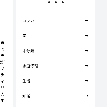
ロッカー
家
にま
パで
未分類
、美
産が
水道修理
イヤ
進歩
生活
ティ
ュリ
。人
知識
防犯
歴を