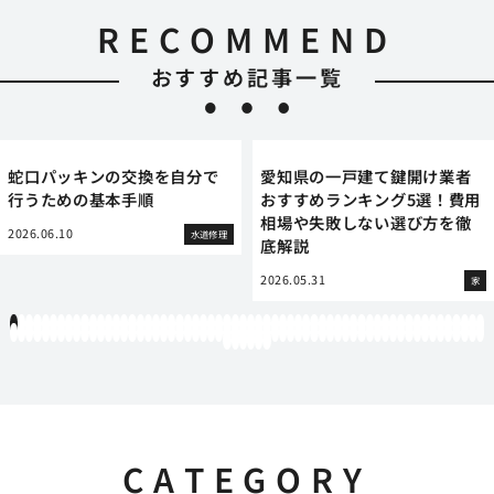
RECOMMEND
おすすめ記事一覧
蛇口パッキンの交換を自分で
愛知県の一戸建て鍵開け業者
行うための基本手順
おすすめランキング5選！費用
相場や失敗しない選び方を徹
2026.06.10
水道修理
底解説
2026.05.31
家
1
2
3
4
5
6
7
8
9
10
11
12
13
14
15
16
17
18
19
20
21
22
23
24
25
26
27
28
29
30
31
32
33
34
35
36
37
38
39
40
41
42
43
44
45
46
47
48
49
50
51
52
53
54
55
56
57
58
59
60
61
62
63
64
65
66
67
68
69
70
71
72
73
74
75
76
77
78
79
80
81
82
83
84
85
86
87
88
89
90
91
92
93
94
95
96
97
98
99
100
101
102
103
104
105
106
107
108
109
110
111
112
113
114
115
116
117
118
119
12
121
122
123
124
125
126
CATEGORY