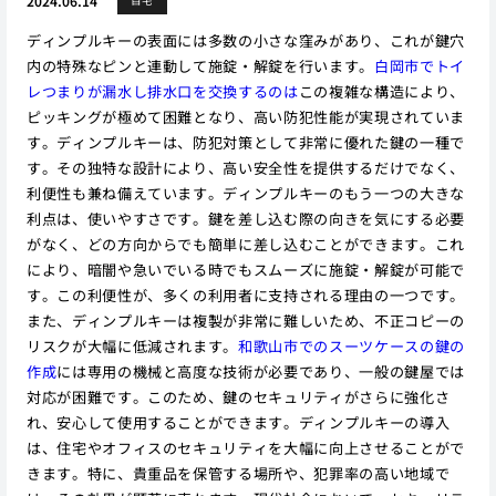
2024.06.14
自宅
ディンプルキーの表面には多数の小さな窪みがあり、これが鍵穴
内の特殊なピンと連動して施錠・解錠を行います。
白岡市でトイ
レつまりが漏水し排水口を交換するのは
この複雑な構造により、
ピッキングが極めて困難となり、高い防犯性能が実現されていま
す。ディンプルキーは、防犯対策として非常に優れた鍵の一種で
す。その独特な設計により、高い安全性を提供するだけでなく、
利便性も兼ね備えています。ディンプルキーのもう一つの大きな
利点は、使いやすさです。鍵を差し込む際の向きを気にする必要
がなく、どの方向からでも簡単に差し込むことができます。これ
により、暗闇や急いでいる時でもスムーズに施錠・解錠が可能で
す。この利便性が、多くの利用者に支持される理由の一つです。
また、ディンプルキーは複製が非常に難しいため、不正コピーの
リスクが大幅に低減されます。
和歌山市でのスーツケースの鍵の
作成
には専用の機械と高度な技術が必要であり、一般の鍵屋では
対応が困難です。このため、鍵のセキュリティがさらに強化さ
れ、安心して使用することができます。ディンプルキーの導入
は、住宅やオフィスのセキュリティを大幅に向上させることがで
きます。特に、貴重品を保管する場所や、犯罪率の高い地域で