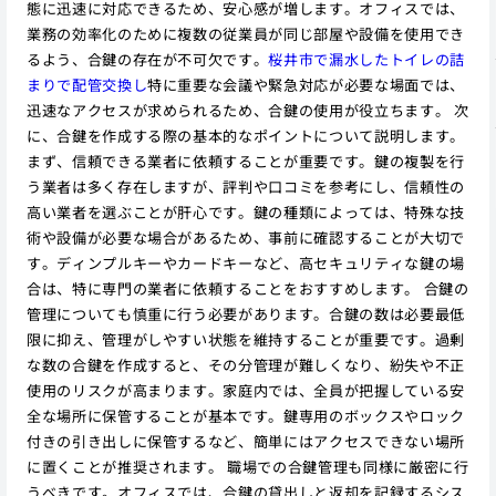
態に迅速に対応できるため、安心感が増します。オフィスでは、
業務の効率化のために複数の従業員が同じ部屋や設備を使用でき
るよう、合鍵の存在が不可欠です。
桜井市で漏水したトイレの詰
まりで配管交換し
特に重要な会議や緊急対応が必要な場面では、
迅速なアクセスが求められるため、合鍵の使用が役立ちます。 次
に、合鍵を作成する際の基本的なポイントについて説明します。
まず、信頼できる業者に依頼することが重要です。鍵の複製を行
う業者は多く存在しますが、評判や口コミを参考にし、信頼性の
高い業者を選ぶことが肝心です。鍵の種類によっては、特殊な技
術や設備が必要な場合があるため、事前に確認することが大切で
す。ディンプルキーやカードキーなど、高セキュリティな鍵の場
合は、特に専門の業者に依頼することをおすすめします。 合鍵の
管理についても慎重に行う必要があります。合鍵の数は必要最低
限に抑え、管理がしやすい状態を維持することが重要です。過剰
な数の合鍵を作成すると、その分管理が難しくなり、紛失や不正
使用のリスクが高まります。家庭内では、全員が把握している安
全な場所に保管することが基本です。鍵専用のボックスやロック
付きの引き出しに保管するなど、簡単にはアクセスできない場所
に置くことが推奨されます。 職場での合鍵管理も同様に厳密に行
うべきです。オフィスでは、合鍵の貸出しと返却を記録するシス