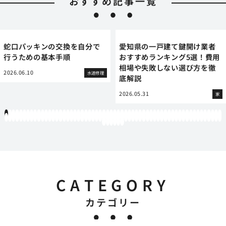
おすすめ記事一覧
蛇口パッキンの交換を自分で
愛知県の一戸建て鍵開け業者
行うための基本手順
おすすめランキング5選！費用
相場や失敗しない選び方を徹
2026.06.10
水道修理
底解説
2026.05.31
家
1
2
3
4
5
6
7
8
9
10
11
12
13
14
15
16
17
18
19
20
21
22
23
24
25
26
27
28
29
30
31
32
33
34
35
36
37
38
39
40
41
42
43
44
45
46
47
48
49
50
51
52
53
54
55
56
57
58
59
60
61
62
63
64
65
66
67
68
69
70
71
72
73
74
75
76
77
78
79
80
81
82
83
84
85
86
87
88
89
90
91
92
93
94
95
96
97
98
99
100
101
102
103
104
105
106
107
108
109
110
111
112
113
114
115
116
117
118
119
12
121
122
123
124
125
126
CATEGORY
カテゴリー