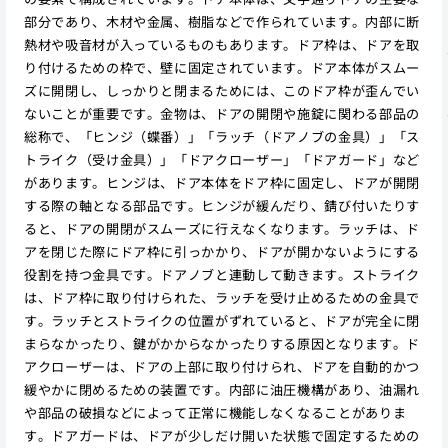
部分であり、木材や金属、樹脂などで作られています。内部に断
熱材や吸音材が入っているものもあります。ドア枠は、ドアを取
り付けるための枠で、壁に固定されています。ドア本体がスムー
ズに開閉し、しっかりと閉まるためには、このドア枠が歪んでい
ないことが重要です。金物は、ドアの開閉や施錠に関わる部品の
総称で、「ヒンジ（蝶番）」「ラッチ（ドアノブの金具）」「ス
トライク（受け金具）」「ドアクローザー」「ドアガード」など
があります。ヒンジは、ドア本体をドア枠に固定し、ドアが開閉
する際の軸となる部品です。ヒンジが緩んだり、錆び付いたりす
ると、ドアの開閉がスムーズに行えなくなります。ラッチは、ド
アを閉じた際にドア枠に引っかかり、ドアが開かないようにする
役割を持つ金具です。ドアノブと連動して動きます。ストライク
は、ドア枠に取り付けられた、ラッチを受け止めるための金具で
す。ラッチとストライクの位置がずれていると、ドアが完全に閉
まらなかったり、鍵がかからなかったりする原因となります。ド
アクローザーは、ドアの上部に取り付けられ、ドアを自動的かつ
緩やかに閉めるための装置です。内部に油圧機構があり、油漏れ
や部品の破損などによって正常に機能しなくなることがありま
す。ドアガードは、ドアが少しだけ開いた状態で固定するための