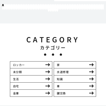
1
2
3
4
5
6
7
8
9
10
11
12
13
14
15
16
17
18
19
20
21
22
23
24
25
26
27
28
29
30
31
32
33
34
35
36
37
38
39
40
41
42
43
44
45
46
47
48
49
50
51
52
53
54
55
56
57
58
59
60
61
62
63
64
65
66
67
68
69
70
71
72
73
74
75
76
77
78
79
80
81
82
83
84
85
86
87
88
89
90
91
92
93
94
95
96
97
98
99
100
101
102
103
104
105
106
107
108
109
110
111
112
113
114
115
116
117
118
119
12
121
122
123
124
125
126
CATEGORY
カテゴリー
ロッカー
家
未分類
水道修理
生活
知識
自宅
車
金庫
鍵交換