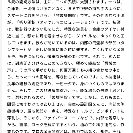
ル錠の開錠方法は、主に、二つの系統に大別されます。一つは、
金庫を、一切傷つけることなく、まるで正規の持ち主のように、
スマートに扉を開ける、「非破壊開錠」です。その代表的な手法
が、「探り開錠（ダイヤルマニピュレーション）」です。技師
は、聴診器のような形をした、特殊な道具を、金庫のダイヤル付
近に当て、静かに耳を澄ませながら、ダイヤルを、ゆっくりと回
していきます。彼らが聞いているのは、内部の円盤状の部品（タ
ンブラー）が、正しい位置に来た時に発する、ごくわずかな金属
音や、指先に伝わる、微細な感触の変化です。それは、素人に
は、到底聞き分けることのできない、極めて繊細な「機械の
声」。その声を手がかりに、何百万通りもの組み合わせの中か
ら、たった一つの正解を、導き出していくのです。この技術は、
長年の経験の賜物であり、一朝一夕で、身につくものではありま
せん。そして、この非破壊開錠が、不可能な場合の最終手段とし
て、選択されるのが、「破壊開錠」です。しかし、これもまた、
闇雲に壊すわけではありません。金庫の設計図を元に、内部の施
錠機構の、最も脆弱な一点を、特殊なドリルで、ピンポイントに
穿孔し、そこから、ファイバースコープなどで、内部を観察しな
がら、直接、ロックを解除するという、極めて外科手術的な、作
業なのです。プロの金庫開錠とは、暴力ではなく、知性。それ