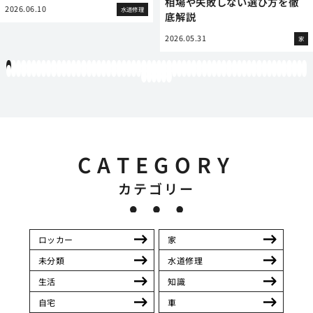
相場や失敗しない選び方を徹
2026.06.10
水道修理
底解説
2026.05.31
家
1
2
3
4
5
6
7
8
9
10
11
12
13
14
15
16
17
18
19
20
21
22
23
24
25
26
27
28
29
30
31
32
33
34
35
36
37
38
39
40
41
42
43
44
45
46
47
48
49
50
51
52
53
54
55
56
57
58
59
60
61
62
63
64
65
66
67
68
69
70
71
72
73
74
75
76
77
78
79
80
81
82
83
84
85
86
87
88
89
90
91
92
93
94
95
96
97
98
99
100
101
102
103
104
105
106
107
108
109
110
111
112
113
114
115
116
117
118
119
12
121
122
123
124
125
126
CATEGORY
カテゴリー
ロッカー
家
未分類
水道修理
生活
知識
自宅
車