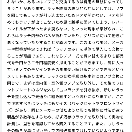
れないか、あるいはノブごと交換するのは費用の無駄になってし
まうことがあります。ラッチ故障の典型的な症状としては、ノブ
を回してもラッチが引っ込まないためドアが開かない、ドアを閉
めてもラッチが出てこないため風で勝手に開いてしまう、レバー
ハンドルが下がったまま戻らない、といった現象が挙げられ、こ
れらはラッチ内部のバネが折れていたり、グリスが切れて動きが
悪くなっていたりすることが原因です。このような場合、メーカ
ーや型番が特定できれば「ラッチのみ」を単体で購入して交換す
ることが可能であり、これならノブ一式を買い替えるよりも部品
代を千円から二千円程度安く抑えることができますし、気に入っ
ているノブのデザインをそのまま使い続けることができるという
メリットもあります。ラッチの交換手順は基本的にはノブ交換と
同じで、まずは室内側・室外側のノブを取り外し、その後でフロ
ントプレートのネジを外して古いラッチを引き抜き、新しいラッ
チを差し込んで元通りに組み直すという流れになりますが、ここ
で注意すべきはラッチにもサイズ（バックセットやフロントサイ
ズ）があり、同じメーカーの似たような形でも微妙に寸法が違う
製品が多数存在するため、必ず既存のラッチを取り外して実物を
計測し、型番を確認してから購入することです。また、もしラッ
チの動きが単に渋いだけで内部破損まではしていないようであれ