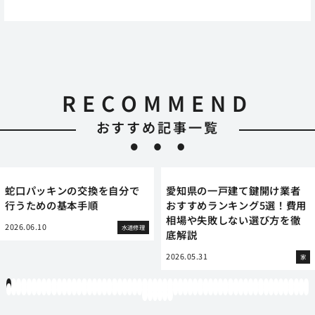
RECOMMEND
おすすめ記事一覧
蛇口パッキンの交換を自分で
愛知県の一戸建て鍵開け業者
行うための基本手順
おすすめランキング5選！費用
相場や失敗しない選び方を徹
2026.06.10
水道修理
底解説
2026.05.31
家
1
2
3
4
5
6
7
8
9
10
11
12
13
14
15
16
17
18
19
20
21
22
23
24
25
26
27
28
29
30
31
32
33
34
35
36
37
38
39
40
41
42
43
44
45
46
47
48
49
50
51
52
53
54
55
56
57
58
59
60
61
62
63
64
65
66
67
68
69
70
71
72
73
74
75
76
77
78
79
80
81
82
83
84
85
86
87
88
89
90
91
92
93
94
95
96
97
98
99
100
101
102
103
104
105
106
107
108
109
110
111
112
113
114
115
116
117
118
119
12
121
122
123
124
125
126