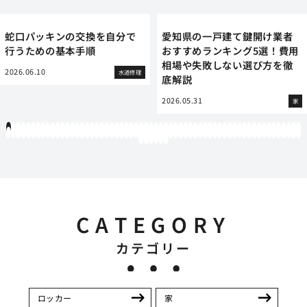
蛇口パッキンの交換を自分で
愛知県の一戸建て鍵開け業者
行うための基本手順
おすすめランキング5選！費用
相場や失敗しない選び方を徹
2026.06.10
水道修理
底解説
2026.05.31
家
1
2
3
4
5
6
7
8
9
10
11
12
13
14
15
16
17
18
19
20
21
22
23
24
25
26
27
28
29
30
31
32
33
34
35
36
37
38
39
40
41
42
43
44
45
46
47
48
49
50
51
52
53
54
55
56
57
58
59
60
61
62
63
64
65
66
67
68
69
70
71
72
73
74
75
76
77
78
79
80
81
82
83
84
85
86
87
88
89
90
91
92
93
94
95
96
97
98
99
100
101
102
103
104
105
106
107
108
109
110
111
112
113
114
115
116
117
118
119
12
121
122
123
124
125
126
CATEGORY
カテゴリー
ロッカー
家