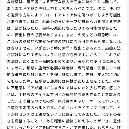
な施錠は、第三者による不正な侵入を完全に防ぐことは難しく、
あくまで時間稼ぎや抑止力として考えるべきです。次に、使用す
る道具や方法によっては、ドアやドア枠を傷つけてしまう可能性
があります。特に、粘着力の強いテープや無理な力を加える方法
は、跡が残ったり、破損の原因になったりする可能性があるた
め、慎重に行う必要があります。また、火災などの緊急時には、
これらの簡易的な施錠が避難の妨げになる可能性も考慮しなけれ
ばなりません。いざという時に素早く脱出できるよう、施錠方法
が複雑になりすぎないように注意が必要です。さらに、これらの
方法は、あくまで一時的なものであり、長期的な使用には適して
いません。頻繁に施錠が必要な場合は、専門業者に依頼して本格
的な鍵を取り付けることを強く推奨します。先日、友人宅に泊め
てもらった際、私が寝る部屋には内鍵がありませんでした。夜中
に不用意にドアが開いてしまうのではないかと少し不安に感じた
私は、手持ちのアイテムで何とか簡易的な鍵を作ることを試みま
した。まず目をつけたのが、旅行用のキャリーケースについてい
た荷物固定用のベルトです。このベルトをドアノブに通して、ド
アが数センチ以上開かないように固定してみました。ベルトの長
さを調整することで、ある程度の抵抗も加えることができ、意外
にもしっかりとドアを固定することができました。もちろん、誰