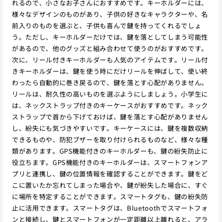
れるので、小さなお子さんにおすすめです。キーホルダーには、
様々なデザインのものがあり、子供の好きなキャラクターや、名
前入りのものを選ぶと、子供も喜んで鍵を持ってくれるでしょ
う。ただし、キーホルダーだけでは、鍵を落としてしまう可能性
があるので、他のグッズと組み合わせて使うのがおすすめです。
次に、リール付きキーホルダーも人気のアイテムです。リール付
きキーホルダーは、鍵を使う時にだけリールを伸ばして、使い終
わったら自動的に巻き戻るので、鍵を落とす心配がありません。
リールは、耐久性の高いものを選ぶようにしましょう。小学生に
は、ネックストラップ付きのキーケースがおすすめです。ネック
ストラップで首から下げておけば、鍵を落とす心配がありません
し、紛失にも気づきやすいです。キーケースには、鍵を複数収納
できるものや、防犯ブザーを取り付けられるものなど、様々な種
類があります。GPS機能付きのキーホルダーも、鍵の紛失防止に
役立ちます。GPS機能付きのキーホルダーは、スマートフォンア
プリと連携し、鍵の位置情報を確認することができます。鍵をど
こに置いたか忘れてしまった場合や、鍵が紛失した場合に、すぐ
に場所を特定することができます。スマートタグも、鍵の紛失防
止に活用できます。スマートタグは、Bluetoothでスマートフォ
ンと接続し、鍵とスマートフォンが一定距離以上離れると、アラ