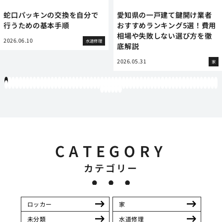
蛇口パッキンの交換を自分で
愛知県の一戸建て鍵開け業者
行うための基本手順
おすすめランキング5選！費用
相場や失敗しない選び方を徹
2026.06.10
水道修理
底解説
2026.05.31
家
1
2
3
4
5
6
7
8
9
10
11
12
13
14
15
16
17
18
19
20
21
22
23
24
25
26
27
28
29
30
31
32
33
34
35
36
37
38
39
40
41
42
43
44
45
46
47
48
49
50
51
52
53
54
55
56
57
58
59
60
61
62
63
64
65
66
67
68
69
70
71
72
73
74
75
76
77
78
79
80
81
82
83
84
85
86
87
88
89
90
91
92
93
94
95
96
97
98
99
100
101
102
103
104
105
106
107
108
109
110
111
112
113
114
115
116
117
118
119
12
121
122
123
124
125
126
CATEGORY
カテゴリー
ロッカー
家
未分類
水道修理