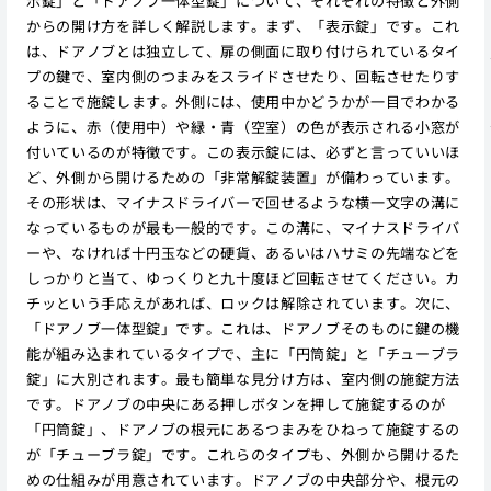
示錠」と「ドアノブ一体型錠」について、それぞれの特徴と外側
からの開け方を詳しく解説します。まず、「表示錠」です。これ
は、ドアノブとは独立して、扉の側面に取り付けられているタイ
プの鍵で、室内側のつまみをスライドさせたり、回転させたりす
ることで施錠します。外側には、使用中かどうかが一目でわかる
ように、赤（使用中）や緑・青（空室）の色が表示される小窓が
付いているのが特徴です。この表示錠には、必ずと言っていいほ
ど、外側から開けるための「非常解錠装置」が備わっています。
その形状は、マイナスドライバーで回せるような横一文字の溝に
なっているものが最も一般的です。この溝に、マイナスドライバ
ーや、なければ十円玉などの硬貨、あるいはハサミの先端などを
しっかりと当て、ゆっくりと九十度ほど回転させてください。カ
チッという手応えがあれば、ロックは解除されています。次に、
「ドアノブ一体型錠」です。これは、ドアノブそのものに鍵の機
能が組み込まれているタイプで、主に「円筒錠」と「チューブラ
錠」に大別されます。最も簡単な見分け方は、室内側の施錠方法
です。ドアノブの中央にある押しボタンを押して施錠するのが
「円筒錠」、ドアノブの根元にあるつまみをひねって施錠するの
が「チューブラ錠」です。これらのタイプも、外側から開けるた
めの仕組みが用意されています。ドアノブの中央部分や、根元の