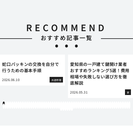
RECOMMEND
おすすめ記事一覧
蛇口パッキンの交換を自分で
愛知県の一戸建て鍵開け業者
行うための基本手順
おすすめランキング5選！費用
相場や失敗しない選び方を徹
2026.06.10
水道修理
底解説
2026.05.31
家
1
2
3
4
5
6
7
8
9
10
11
12
13
14
15
16
17
18
19
20
21
22
23
24
25
26
27
28
29
30
31
32
33
34
35
36
37
38
39
40
41
42
43
44
45
46
47
48
49
50
51
52
53
54
55
56
57
58
59
60
61
62
63
64
65
66
67
68
69
70
71
72
73
74
75
76
77
78
79
80
81
82
83
84
85
86
87
88
89
90
91
92
93
94
95
96
97
98
99
100
101
102
103
104
105
106
107
108
109
110
111
112
113
114
115
116
117
118
119
12
121
122
123
124
125
126