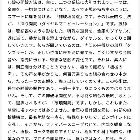
ル錠の開錠方法は、主に、二つの系統に大別されます。一つは、
金庫を、一切傷つけることなく、まるで正規の持ち主のように、
スマートに扉を開ける、「非破壊開錠」です。その代表的な手法
が、「探り開錠（ダイヤルマニピュレーション）」です。技師
は、聴診器のような形をした、特殊な道具を、金庫のダイヤル付
近に当て、静かに耳を澄ませながら、ダイヤルを、ゆっくりと回
していきます。彼らが聞いているのは、内部の円盤状の部品（タ
ンブラー）が、正しい位置に来た時に発する、ごくわずかな金属
音や、指先に伝わる、微細な感触の変化です。それは、素人に
は、到底聞き分けることのできない、極めて繊細な「機械の
声」。その声を手がかりに、何百万通りもの組み合わせの中か
ら、たった一つの正解を、導き出していくのです。この技術は、
長年の経験の賜物であり、一朝一夕で、身につくものではありま
せん。そして、この非破壊開錠が、不可能な場合の最終手段とし
て、選択されるのが、「破壊開錠」です。しかし、これもまた、
闇雲に壊すわけではありません。金庫の設計図を元に、内部の施
錠機構の、最も脆弱な一点を、特殊なドリルで、ピンポイントに
穿孔し、そこから、ファイバースコープなどで、内部を観察しな
がら、直接、ロックを解除するという、極めて外科手術的な、作
業なのです。プロの金庫開錠とは、暴力ではなく、知性。それ