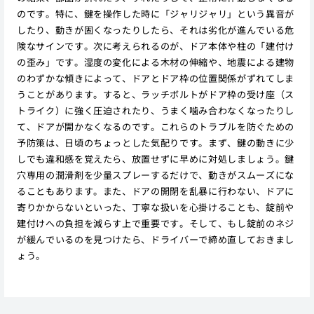
のです。特に、鍵を操作した時に「ジャリジャリ」という異音が
したり、動きが固くなったりしたら、それは劣化が進んでいる危
険なサインです。次に考えられるのが、ドア本体や柱の「建付け
の歪み」です。湿度の変化による木材の伸縮や、地震による建物
のわずかな傾きによって、ドアとドア枠の位置関係がずれてしま
うことがあります。すると、ラッチボルトがドア枠の受け座（ス
トライク）に強く圧迫されたり、うまく噛み合わなくなったりし
て、ドアが開かなくなるのです。これらのトラブルを防ぐための
予防策は、日頃のちょっとした気配りです。まず、鍵の動きに少
しでも違和感を覚えたら、放置せずに早めに対処しましょう。鍵
穴専用の潤滑剤を少量スプレーするだけで、動きがスムーズにな
ることもあります。また、ドアの開閉を乱暴に行わない、ドアに
寄りかからないといった、丁寧な扱いを心掛けることも、錠前や
建付けへの負担を減らす上で重要です。そして、もし錠前のネジ
が緩んでいるのを見つけたら、ドライバーで締め直しておきまし
ょう。