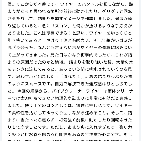
信。そこからが本番です。 ワイヤーのハンドルを回しながら、詰
まりがあると思われる箇所で前後に動かしたり、グリグリと回転
させたりして、詰まりを崩すイメージで作業しました。何度か繰
り返していると、急に「スコン」と何かが抜けるような手応えが
ありました。これは期待できる！と思い、ワイヤーをゆっくりと
引き抜いてみると…やはり！油と石鹸カス、そして細かいゴミが
混ざり合った、なんとも言えない塊がワイヤーの先端に絡みつい
て上がってきました。見た目はかなり衝撃的でしたが、これが詰
まりの原因だったのかと納得。 詰まりを取り除いた後、大量の水
をシンクに流してみると、あっという間に排水されていくのを見
て、思わず声が出ました。「流れた！」。あの詰まりっぷりが嘘
のようにスムーズです。自力で解決できた達成感はひとしおでし
た。 今回の経験から、パイプクリーナーワイヤーは液体クリーナ
ーでは太刀打ちできない物理的な詰まりに非常に有効だと実感し
ました。使う上でのコツとしては、無理に押し込まず、ワイヤー
の柔軟性を活かしてゆっくり回しながら進めること。そして、詰
まりに当たったら焦らず、根気強く前後に動かしたり回転させた
りして崩すことです。ただし、あまり奥に入れすぎたり、強い力
で扱うと排水管を傷める可能性もあるので注意が必要です。もし