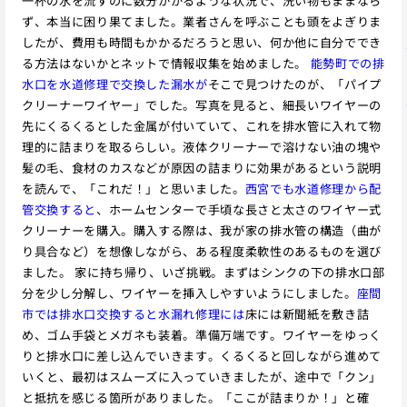
一杯の水を流すのに数分かかるような状況で、洗い物もままなら
ず、本当に困り果てました。業者さんを呼ぶことも頭をよぎりま
したが、費用も時間もかかるだろうと思い、何か他に自分ででき
る方法はないかとネットで情報収集を始めました。
能勢町での排
水口を水道修理で交換した漏水が
そこで見つけたのが、「パイプ
クリーナーワイヤー」でした。写真を見ると、細長いワイヤーの
先にくるくるとした金属が付いていて、これを排水管に入れて物
理的に詰まりを取るらしい。液体クリーナーで溶けない油の塊や
髪の毛、食材のカスなどが原因の詰まりに効果があるという説明
を読んで、「これだ！」と思いました。
西宮でも水道修理から配
管交換すると
、ホームセンターで手頃な長さと太さのワイヤー式
クリーナーを購入。購入する際は、我が家の排水管の構造（曲が
り具合など）を想像しながら、ある程度柔軟性のあるものを選び
ました。 家に持ち帰り、いざ挑戦。まずはシンクの下の排水口部
分を少し分解し、ワイヤーを挿入しやすいようにしました。
座間
市では排水口交換すると水漏れ修理には
床には新聞紙を敷き詰
め、ゴム手袋とメガネも装着。準備万端です。ワイヤーをゆっく
りと排水口に差し込んでいきます。くるくると回しながら進めて
いくと、最初はスムーズに入っていきましたが、途中で「クン」
と抵抗を感じる箇所がありました。「ここが詰まりか！」と確