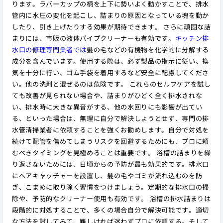
ります。ラバーカップの柄を上下に勢いよく動かすことで、排水
管内に水圧の変化を起こし、詰まりの原因となっている塊を動か
したり、引き上げたりする効果が期待できます。 さらに頑固な詰
まりには、市販の液体パイプクリーナーも有効です。
キッチン排
水口の修理専門業者では
髪の毛などの有機物を化学的に分解する
成分を含んでいます。使用する際は、必ず製品の指示に従い、換
気を十分に行い、ゴム手袋を着用するなど安全に配慮してくださ
い。他の洗剤と混ぜるのは危険です。 これらのセルフケアを試し
ても改善が見られない場合や、詰まりがひどく全く排水されな
い、排水時に大きな異音がする、他の水回りにも影響が出てい
る、といった場合は、無理に自分で解決しようとせず、専門の排
水管清掃業者に依頼することを強くお勧めします。自分で対処を
続けて配管を傷めてしまうリスクを回避するためにも、プロに頼
むべきタイミングを見極めることは重要です。 浴槽の詰まりを繰
り返さないためには、日頃からの予防が最も効果的です。排水口
にヘアキャッチャーを設置し、髪の毛やゴミが流れ込むのを防
ぎ、こまめに取り除く習慣をつけましょう。定期的な排水口の掃
除や、予防的なクリーナー使用も有効です。 浴槽の排水詰まりは
段階的に対処することで、多くの場合自分で解決可能です。適切
な方法を試してみて、難しければ迷わずプロに依頼する。そして