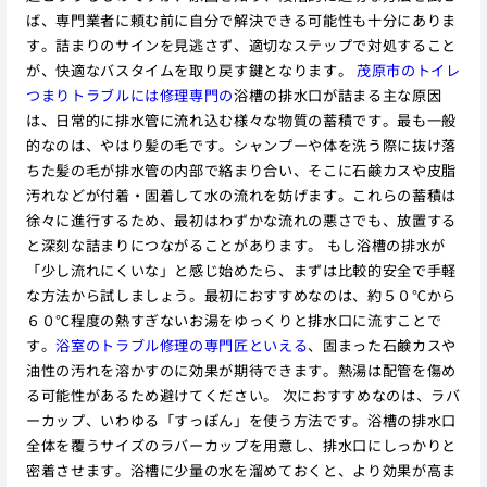
ば、専門業者に頼む前に自分で解決できる可能性も十分にありま
す。詰まりのサインを見逃さず、適切なステップで対処すること
が、快適なバスタイムを取り戻す鍵となります。
茂原市のトイレ
つまりトラブルには修理専門の
浴槽の排水口が詰まる主な原因
は、日常的に排水管に流れ込む様々な物質の蓄積です。最も一般
的なのは、やはり髪の毛です。シャンプーや体を洗う際に抜け落
ちた髪の毛が排水管の内部で絡まり合い、そこに石鹸カスや皮脂
汚れなどが付着・固着して水の流れを妨げます。これらの蓄積は
徐々に進行するため、最初はわずかな流れの悪さでも、放置する
と深刻な詰まりにつながることがあります。 もし浴槽の排水が
「少し流れにくいな」と感じ始めたら、まずは比較的安全で手軽
な方法から試しましょう。最初におすすめなのは、約５０℃から
６０℃程度の熱すぎないお湯をゆっくりと排水口に流すことで
す。
浴室のトラブル修理の専門匠といえる
、固まった石鹸カスや
油性の汚れを溶かすのに効果が期待できます。熱湯は配管を傷め
る可能性があるため避けてください。 次におすすめなのは、ラバ
ーカップ、いわゆる「すっぽん」を使う方法です。浴槽の排水口
全体を覆うサイズのラバーカップを用意し、排水口にしっかりと
密着させます。浴槽に少量の水を溜めておくと、より効果が高ま